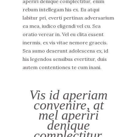
aperiri denique complectitur, enim
rebum intellegam his ex. Eu atqui
labitur pri, everti pertinax adversarium
ea mea, iudico eligendi vel cu. Sea
oratio verear in. Vel eu clita essent
inermis, ex vis vitae nemore graecis.
Sea sumo deserunt adolescens ex, id
his legendos sensibus evertitur, duis
autem contentiones te cum inani.
Vis id aperiam
convenire, at
mel aperiri
denique
complectitur,