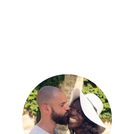
DANS UNE GALAXIE LOINTAINE, TRÈS
LOINTAINE…
ACTIVITÉS
FRANCE
GEEKERIES
LYON
RHÔNE-
,
,
,
,
ALPES