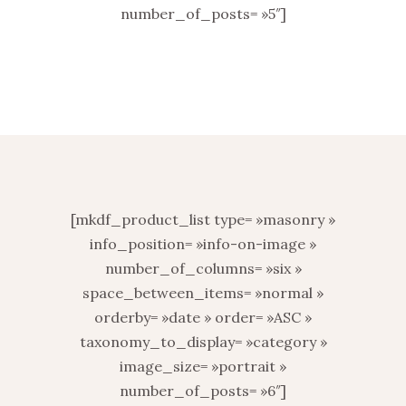
number_of_posts= »5″]
[mkdf_product_list type= »masonry »
info_position= »info-on-image »
number_of_columns= »six »
space_between_items= »normal »
orderby= »date » order= »ASC »
taxonomy_to_display= »category »
image_size= »portrait »
number_of_posts= »6″]