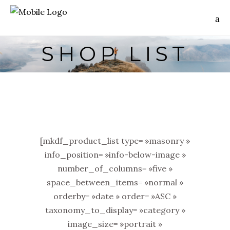
SHOP LIST
[mkdf_product_list type= »masonry »
info_position= »info-below-image »
number_of_columns= »five »
space_between_items= »normal »
orderby= »date » order= »ASC »
taxonomy_to_display= »category »
image_size= »portrait »