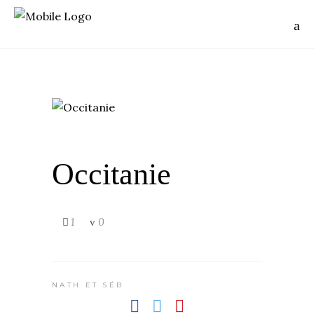
Occitanie
1
0
NATH ET SÉB