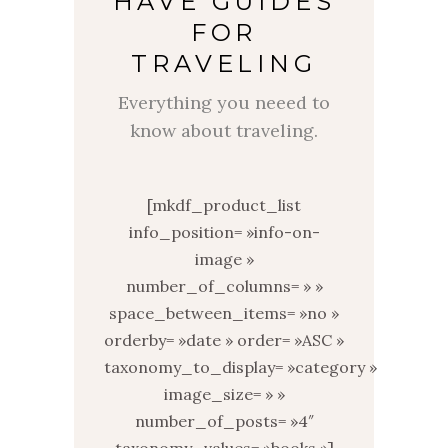
HAVE GUIDES
FOR
TRAVELING
Everything you neeed to
know about traveling.
[mkdf_product_list
info_position= »info-on-
image »
number_of_columns= » »
space_between_items= »no »
orderby= »date » order= »ASC »
taxonomy_to_display= »category »
image_size= » »
number_of_posts= »4″