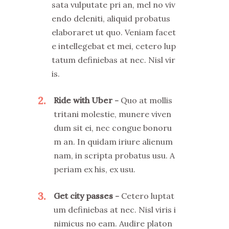
sata vulputate pri an, mel no viv
endo deleniti, aliquid probatus
elaboraret ut quo. Veniam facet
e intellegebat et mei, cetero lup
tatum definiebas at nec. Nisl vir
is.
2
Ride with Uber
Quo at mollis
tritani molestie, munere viven
dum sit ei, nec congue bonoru
m an. In quidam iriure alienum
nam, in scripta probatus usu. A
periam ex his, ex usu.
3
Get city passes
Cetero luptat
um definiebas at nec. Nisl viris i
nimicus no eam. Audire platon