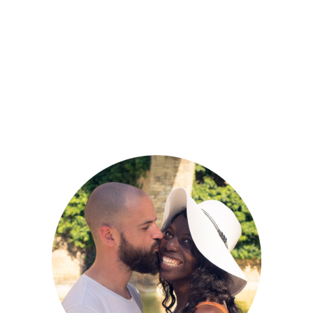
New York
BROOKLYN, AU COEUR DE LA
COOLITUDE NEW YORKAISE
CITYTRIP
COUPS DE COEUR
ETATS-UNIS
NEW
,
,
,
YORK