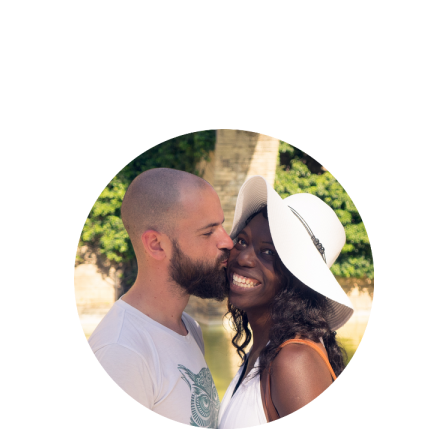
New York
DES TOURISTES À NEW YORK
CITYTRIP
ETATS-UNIS
NEW YORK
,
,