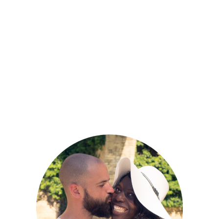
France
COMMENT BIEN PROFITER DU
FESTIVAL D’AVIGNON?
COUPS DE COEUR
FESTIVALS
FRANCE
GUIDES
,
,
,
PRATIQUES
PROVENCE
,