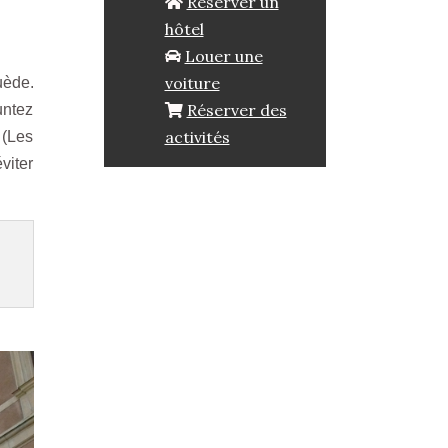
Réserver un
hôtel
Louer une
voiture
uède.
Réserver des
untez
activités
 (Les
viter
.