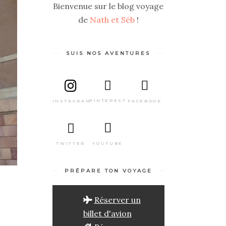
Bienvenue sur le blog voyage
de
Nath et Séb
!
SUIS NOS AVENTURES
PINTEREST
FACEBOOK
INSTAGRAM
TWITTER
YOUTUBE
PRÉPARE TON VOYAGE
Réserver un
billet d'avion